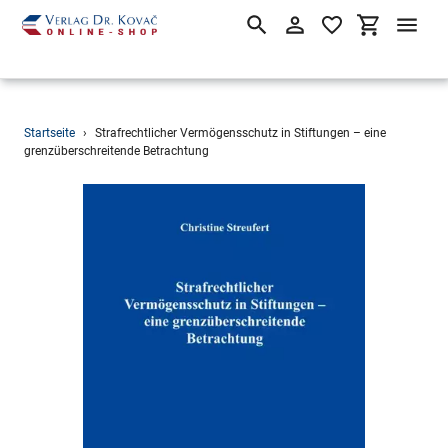
Suchen
Einloggen
Einkaufsw
Direkt
Startseite
›
Strafrechtlicher Vermögensschutz in Stiftungen – eine
zum
grenzüberschreitende Betrachtung
Inhalt