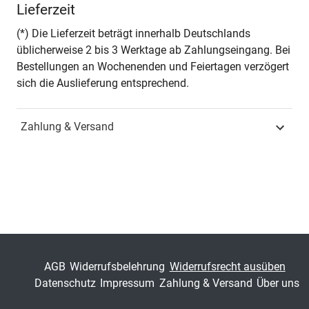
Lieferzeit
Streufert
(*) Die Lieferzeit beträgt innerhalb Deutschlands
Seiten
270
üblicherweise 2 bis 3 Werktage ab Zahlungseingang. Bei
Bestellungen an Wochenenden und Feiertagen verzögert
Jahr
Hamburg 2014
sich die Auslieferung entsprechend.
ISBN
978-3-8300-7995-8
Zahlung & Versand
Fachdisziplin
Verwaltungsrecht &
Sozialrecht
Schriftenreihe
Studien zur
Rechtswissenschaft
ISSN
1435-6821
AGB
Widerrufsbelehrung
Widerrufsrecht ausüben
Band
324
Datenschutz
Impressum
Zahlung & Versand
Über uns