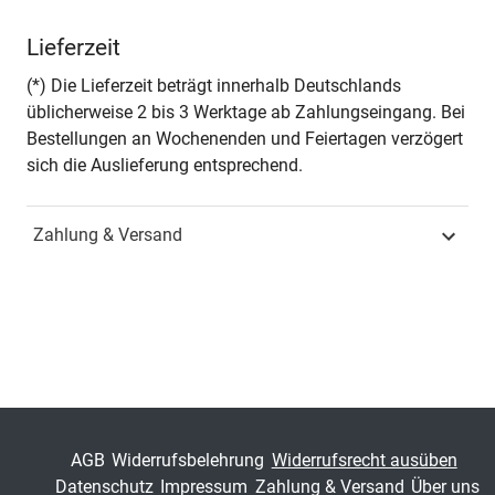
Autor*in
Panagiotis Ballis-
Lieferzeit
Papanastasiou
(*) Die Lieferzeit beträgt innerhalb Deutschlands
Seiten
684
üblicherweise 2 bis 3 Werktage ab Zahlungseingang. Bei
Bestellungen an Wochenenden und Feiertagen verzögert
Zusatzinfos
- in englischer Sprache -
sich die Auslieferung entsprechend.
Jahr
Hamburg 2016
Zahlung & Versand
ISBN
978-3-8300-8873-8
Fachdisziplin
Spezielle
Betriebswirtschaftslehren
Schriftenreihe
Schriftenreihe innovative
betriebswirtschaftliche
Forschung und Praxis
AGB
Widerrufsbelehrung
Widerrufsrecht ausüben
Datenschutz
Impressum
Zahlung & Versand
Über uns