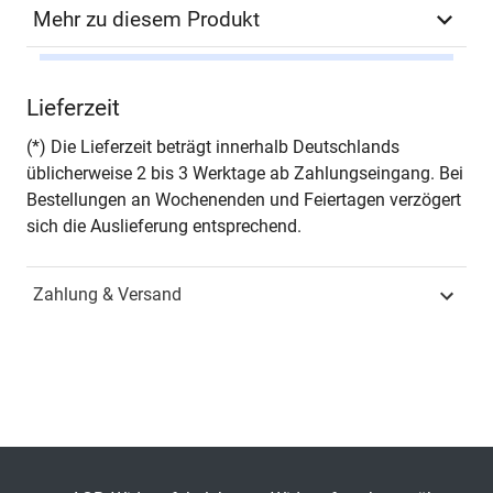
Mehr zu diesem Produkt
Autor*in
Saber Baratzadeh
Lieferzeit
Seiten
262
(*) Die Lieferzeit beträgt innerhalb Deutschlands
üblicherweise 2 bis 3 Werktage ab Zahlungseingang. Bei
Jahr
Hamburg 2025
Bestellungen an Wochenenden und Feiertagen verzögert
sich die Auslieferung entsprechend.
ISBN
978-3-339-14366-2
Zahlung & Versand
Fachdisziplin
Wirtschaftsrecht &
Handelsrecht
Schriftenreihe
Studienreihe
wirtschaftsrechtliche
Forschungsergebnisse
ISSN
1435-683X