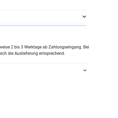
a Paulßen
erweise 2 bis 3 Werktage ab Zahlungseingang. Bei
ich die Auslieferung entsprechend.
urg 2021
3-339-12580-4
chaftsrecht & Handelsrecht
ften zum Handels- und Gesellschaftsrecht
-8868