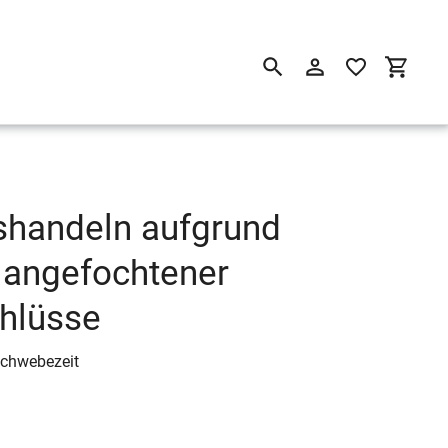
Suchen
Einloggen
Einkau
shandeln aufgrund
s angefochtener
hlüsse
Schwebezeit