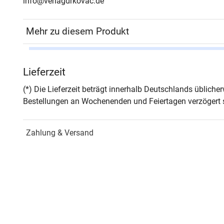
info@verlagdrkovac.de
Mehr zu diesem Produkt
Autor*in
Laur
Lieferzeit
Seiten
280
(*) Die Lieferzeit beträgt innerhalb Deutschlands üblich
Bestellungen an Wochenenden und Feiertagen verzögert s
Jahr
Hamb
Zahlung & Versand
ISBN
978-
Fachdisziplin
Wirts
Schriftenreihe
Schri
ISSN
1860