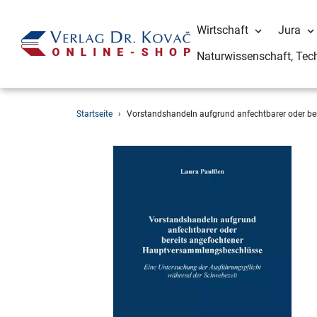
Wirtschaft
Jura
Naturwissenschaft, Tec
Direkt
Startseite
›
Vorstandshandeln aufgrund anfechtbarer oder b
zum
Inhalt