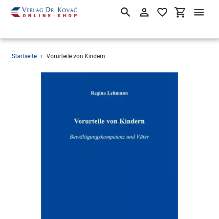
Suchen
Einloggen
Einkaufsw
Direkt
Startseite
›
Vorurteile von Kindern
zum
Inhalt