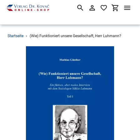
Suchen
Einloggen
Einkaufsw
Direkt
Startseite
›
(Wie) Funktioniert unsere Gesellschaft, Herr Luhmann?
zum
Inhalt