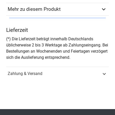
Mehr zu diesem Produkt
Schriftenreihe
Soziologische Themen in
Lieferzeit
der Diskussion
(*) Die Lieferzeit beträgt innerhalb Deutschlands
ISSN
2197-2818
üblicherweise 2 bis 3 Werktage ab Zahlungseingang. Bei
Bestellungen an Wochenenden und Feiertagen verzögert
Band
11
sich die Auslieferung entsprechend.
Fachbereich
Sozialwissenschaft
Zahlung & Versand