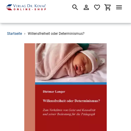
Suchen
Einloggen
Einkaufsw
Direkt
Startseite
›
Willensfreiheit oder Determinismus?
zum
Inhalt