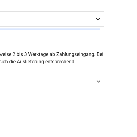
A. Schniz
erweise 2 bis 3 Werktage ab Zahlungseingang. Bei
ich die Auslieferung entsprechend.
urg 2000
3-8300-0098-3
chungsergebnisse zur Informatik
-6260