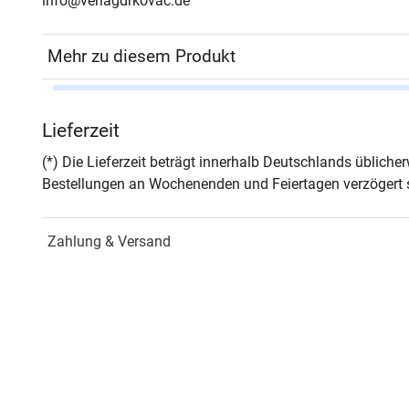
info@verlagdrkovac.de
Mehr zu diesem Produkt
Autor*in
Karl 
Lieferzeit
Seiten
304
(*) Die Lieferzeit beträgt innerhalb Deutschlands üblich
Bestellungen an Wochenenden und Feiertagen verzögert s
Jahr
Hamb
Zahlung & Versand
ISBN
978-
Schriftenreihe
Fors
ISSN
1435
Band
54