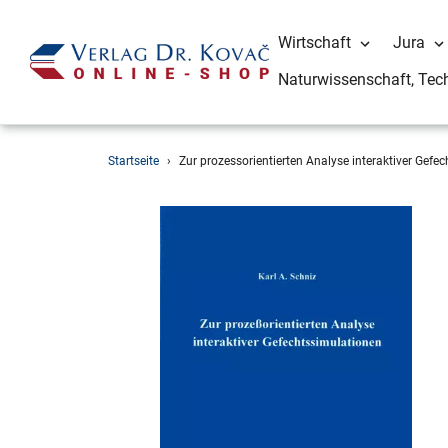
Wirtschaft
Jura
Naturwissenschaft, Tec
Direkt
Startseite
›
Zur prozessorientierten Analyse interaktiver Gefe
zum
Inhalt