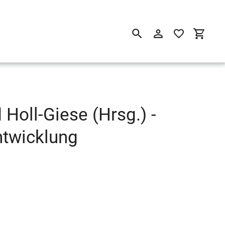
Suchen
Einloggen
Einkau
Holl-Giese (Hrsg.) -
ntwicklung