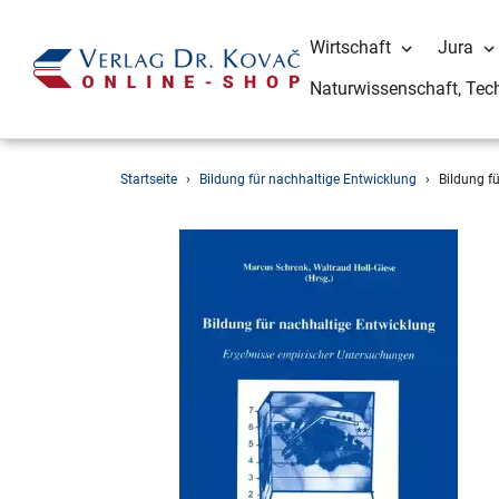
Wirtschaft
Jura
Naturwissenschaft, Tec
Direkt
Startseite
›
Bildung für nachhaltige Entwicklung
›
Bildung f
zum
Inhalt