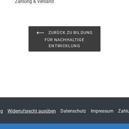
Zahlung & Versand
ISBN
978-
Fachdisziplin
Didak
Schriftenreihe
Bildu
ZURÜCK ZU BILDUNG
Dr. H
FÜR NACHHALTIGE
ENTWICKLUNG
ISSN
1614
Band
1
Fachbereich
Sozi
ng
Widerrufsrecht ausüben
Datenschutz
Impressum
Zahl