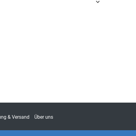
3-8300-1492-8
tik
ng für nachhaltige Entwicklung (Hrsg.: Prof.
ansjörg Seybold)
-9971
alwissenschaft
ung & Versand
Über uns