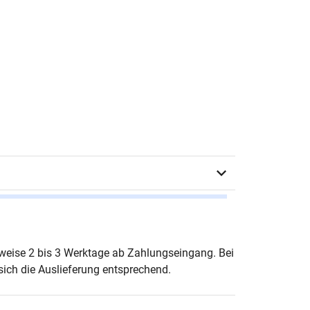
s Schrenk, Waltraud Holl-Giese (Hrsg.)
erweise 2 bis 3 Werktage ab Zahlungseingang. Bei
ich die Auslieferung entsprechend.
urg 2005