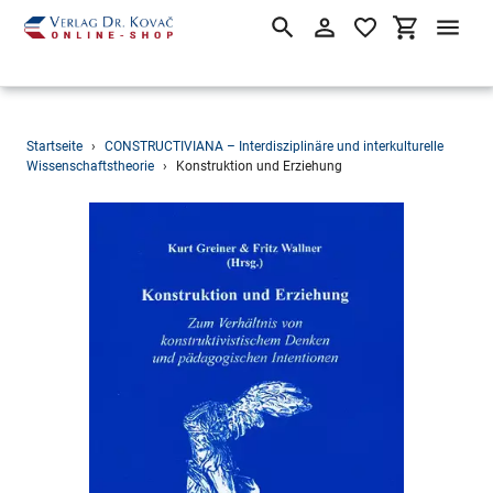
Suchen
Einloggen
Einkaufsw
Direkt
Startseite
›
CONSTRUCTIVIANA – Interdisziplinäre und interkulturelle
zum
Wissenschaftstheorie
›
Konstruktion und Erziehung
Inhalt