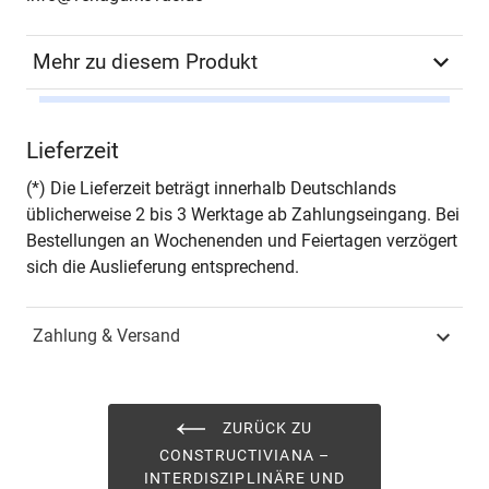
Mehr zu diesem Produkt
Autor*in
Fritz Wallner, Kurt Greiner
Lieferzeit
(Hrsg.)
(*) Die Lieferzeit beträgt innerhalb Deutschlands
Seiten
144
üblicherweise 2 bis 3 Werktage ab Zahlungseingang. Bei
Bestellungen an Wochenenden und Feiertagen verzögert
Jahr
Hamburg 2003
sich die Auslieferung entsprechend.
ISBN
978-3-8300-0926-9
Zahlung & Versand
Schriftenreihe
CONSTRUCTIVIANA –
Interdisziplinäre und
interkulturelle
ZURÜCK ZU
Wissenschaftstheorie
CONSTRUCTIVIANA –
(Hrsg.: Prof. Dr. Fritz
INTERDISZIPLINÄRE UND