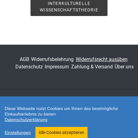
Wallner )
INTERKULTURELLE
WISSENSCHAFTSTHEORIE
ISSN
1619-9219
Band
2
Fachbereich
Geisteswissenschaft
AGB
Widerrufsbelehrung
Widerrufsrecht ausüben
Datenschutz
Impressum
Zahlung & Versand
Über uns
Zahlungsarten
Diese Webseite nutzt Cookies um Ihnen das bestmögliche
Einkaufserlebnis zu bieten.
Datenschutzerklärung
Twitter
Shop erstellt mit VersaCommerce.
Einstellungen
Alle Cookies akzeptieren