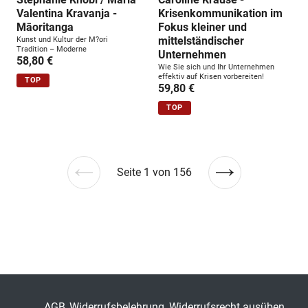
Valentina Kravanja -
Krisenkommunikation im
Māoritanga
Fokus kleiner und
mittelständischer
Kunst und Kultur der M?ori
Tradition – Moderne
Unternehmen
58,80 €
Wie Sie sich und Ihr Unternehmen
effektiv auf Krisen vorbereiten!
TOP
59,80 €
TOP
Seite 1 von 156
Vorherige
Nächste
Seite
Seite
AGB
Widerrufsbelehrung
Widerrufsrecht ausüben