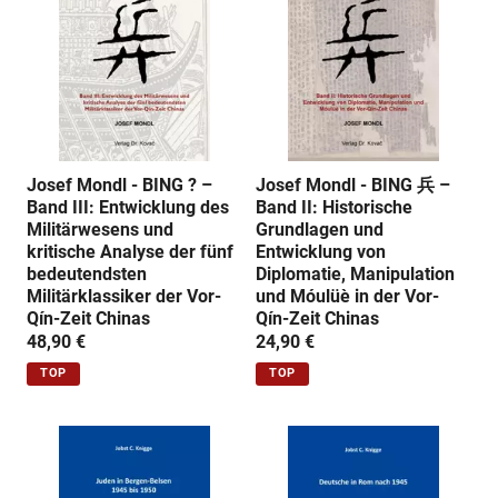
n
g
:
Josef Mondl - BING ? –
Josef Mondl - BING 兵 –
Band III: Entwicklung des
Band II: Historische
Militärwesens und
Grundlagen und
kritische Analyse der fünf
Entwicklung von
bedeutendsten
Diplomatie, Manipulation
Militärklassiker der Vor-
und Móulüè in der Vor-
Qín-Zeit Chinas
Qín-Zeit Chinas
48,90 €
24,90 €
TOP
TOP