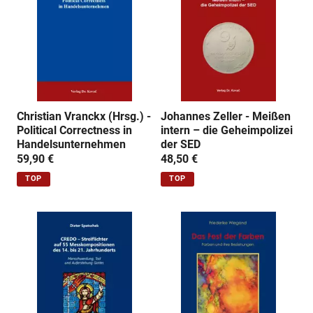
n
g
:
Christian Vranckx (Hrsg.) -
Johannes Zeller - Meißen
Political Correctness in
intern – die Geheimpolizei
Handelsunternehmen
der SED
59,90 €
48,50 €
TOP
TOP