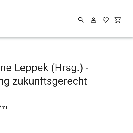
Suchen
Einloggen
Einkau
e Leppek (Hrsg.) -
ng zukunftsgerecht
 Amt