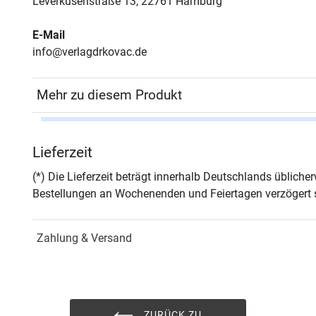
Leverkusenstraße 13, 22761 Hamburg
E-Mail
info@verlagdrkovac.de
Mehr zu diesem Produkt
Autor*in
Thom
Lieferzeit
Seiten
1202
(*) Die Lieferzeit beträgt innerhalb Deutschlands üblich
Bestellungen an Wochenenden und Feiertagen verzögert s
Jahr
Hamb
Zahlung & Versand
ISBN
978-
Fachdisziplin
Verwa
Schriftenreihe
Hoch
ZURÜCK ZU