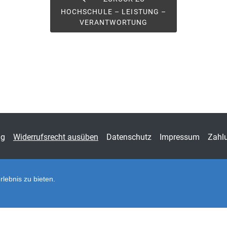
Fors
HOCHSCHULE – LEISTUNG –
(Hrsg
VERANTWORTUNG
ISSN
2364
Band
15
Fachbereich
Jura
ng
Widerrufsrecht ausüben
Datenschutz
Impressum
Zahl
lebnis zu bieten.