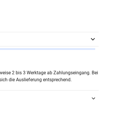
as Sauerland & Sabine Leppek (Hrsg.)
erweise 2 bis 3 Werktage ab Zahlungseingang. Bei
ich die Auslieferung entsprechend.
urg 2019
3-8300-8774-8
ltungsrecht & Sozialrecht
schule – Leistung – Verantwortung.