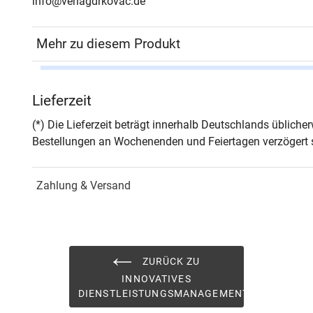
info@verlagdrkovac.de
Mehr zu diesem Produkt
Autor*in
Henn
Lieferzeit
Seiten
338
(*) Die Lieferzeit beträgt innerhalb Deutschlands üblich
Bestellungen an Wochenenden und Feiertagen verzögert s
Jahr
Hamb
Zahlung & Versand
ISBN
978-
Fachdisziplin
Spezi
Schriftenreihe
Inno
ZURÜCK ZU
INNOVATIVES
ISSN
1439
DIENSTLEISTUNGSMANAGEMENT