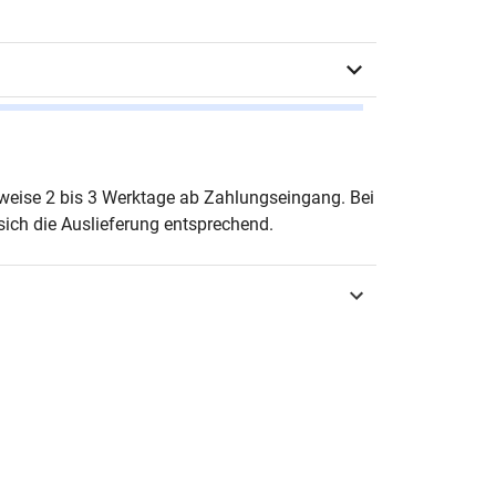
ing Ahlert
erweise 2 bis 3 Werktage ab Zahlungseingang. Bei
ich die Auslieferung entsprechend.
urg 2024
3-339-13830-9
elle Betriebswirtschaftslehren
vatives Dienstleistungsmanagement
-7625