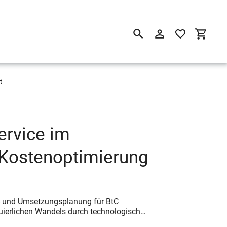
Suchen
Einloggen
Einkau
t
ervice im
Kostenoptimierung
- und Umsetzungsplanung für BtC
nuierlichen Wandels durch technologisch…