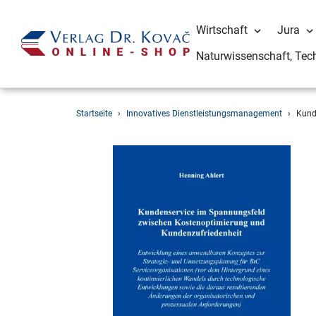
Wirtschaft
Jura
Naturwissenschaft, Tec
Direkt
Startseite
›
Innovatives Dienstleistungsmanagement
›
Kund
zum
Inhalt