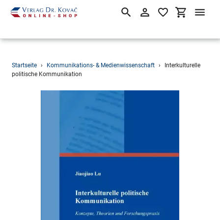
Suchen
Einloggen
Einkaufsw
Direkt
Startseite
›
Kommunikations- & Medienwissenschaft
›
Interkulturelle
zum
politische Kommunikation
Inhalt