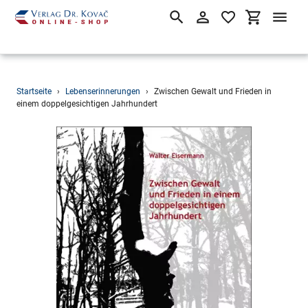
Suchen
Einloggen
Einkaufsw
Direkt
Startseite
›
Lebenserinnerungen
›
Zwischen Gewalt und Frieden in
zum
einem doppelgesichtigen Jahrhundert
Inhalt