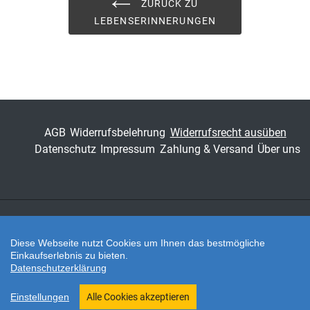
ZURÜCK ZU
Band
71
LEBENSERINNERUNGEN
Fachbereich
Naturwissenschaft,
Technik & Medizin
AGB
Widerrufsbelehrung
Widerrufsrecht ausüben
Datenschutz
Impressum
Zahlung & Versand
Über uns
Zahlungsarten
Diese Webseite nutzt Cookies um Ihnen das bestmögliche
Einkaufserlebnis zu bieten.
Datenschutzerklärung
Twitter
Shop erstellt mit VersaCommerce.
Einstellungen
Alle Cookies akzeptieren