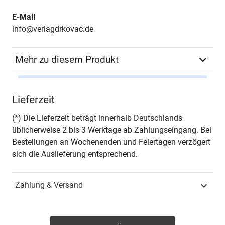
E-Mail
info@verlagdrkovac.de
Mehr zu diesem Produkt
Autor*in
Walter Eisermann
Lieferzeit
Seiten
258
(*) Die Lieferzeit beträgt innerhalb Deutschlands
üblicherweise 2 bis 3 Werktage ab Zahlungseingang. Bei
Jahr
Hamburg 2008
Bestellungen an Wochenenden und Feiertagen verzögert
sich die Auslieferung entsprechend.
ISBN
978-3-8300-3096-6
Zahlung & Versand
Schriftenreihe
Lebenserinnerungen
ISSN
1437-7861