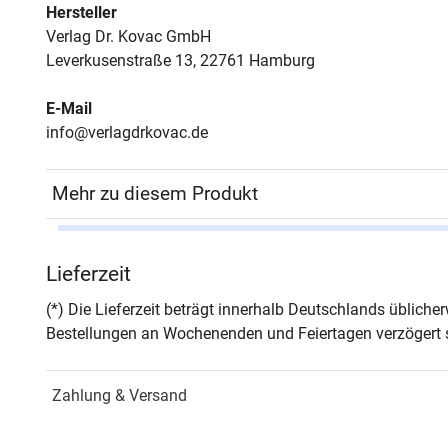
Hersteller
Verlag Dr. Kovac GmbH
Leverkusenstraße 13, 22761 Hamburg
E-Mail
info@verlagdrkovac.de
Mehr zu diesem Produkt
Autor*in
Gerd
Lieferzeit
Seiten
118
(*) Die Lieferzeit beträgt innerhalb Deutschlands üblich
Bestellungen an Wochenenden und Feiertagen verzögert s
Jahr
Hamb
Zahlung & Versand
ISBN
978-