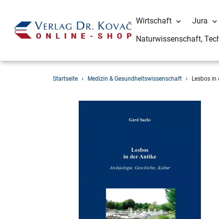
Wirtschaft
Jura
Naturwissenschaft, Tec
Direkt
Startseite
›
Medizin & Gesundheitswissenschaft
›
Lesbos in 
zum
Inhalt