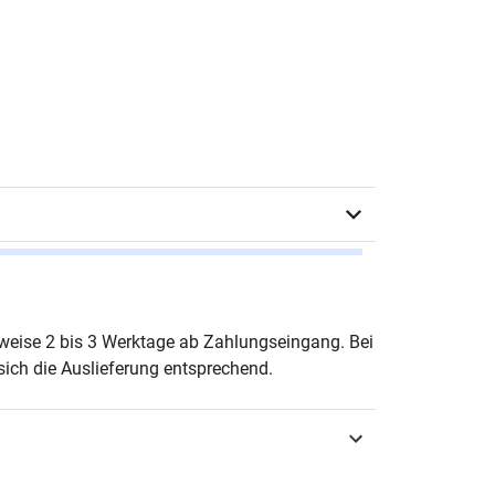
 Sachs
erweise 2 bis 3 Werktage ab Zahlungseingang. Bei
ich die Auslieferung entsprechend.
urg 2020
3-339-11416-7