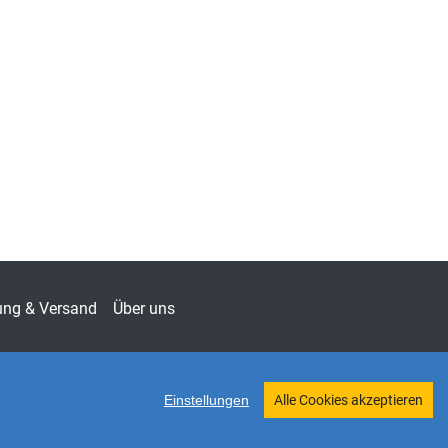
QUITATES – Archäologische
chungsergebnisse
-7445
teswissenschaft
ung & Versand
Über uns
Einstellungen
Alle Cookies akzeptieren
Twitter