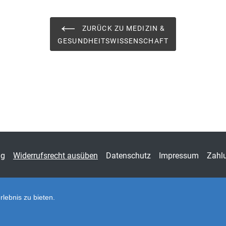
Schriftenreihe
ANTI
Fors
ZURÜCK ZU MEDIZIN &
ISSN
1435
GESUNDHEITSWISSENSCHAFT
Band
73
Fachbereich
Geis
ng
Widerrufsrecht ausüben
Datenschutz
Impressum
Zahl
lebnis zu bieten.