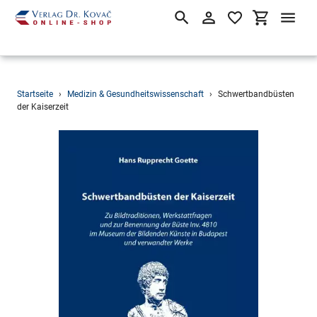
Suchen
Einloggen
Einkaufsw
Direkt
Startseite
›
Medizin & Gesundheitswissenschaft
›
Schwertbandbüsten
zum
der Kaiserzeit
Inhalt