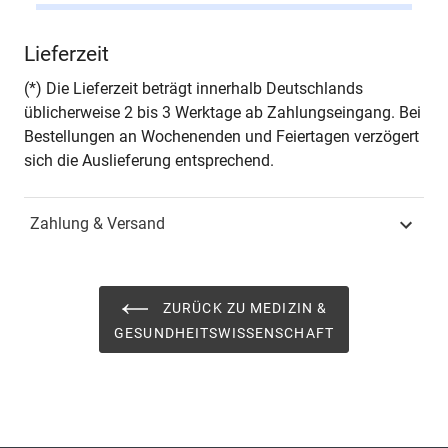
Autor*in
Hans Rupprecht Goette
Lieferzeit
Seiten
134
(*) Die Lieferzeit beträgt innerhalb Deutschlands
üblicherweise 2 bis 3 Werktage ab Zahlungseingang. Bei
Jahr
Hamburg 2021
Bestellungen an Wochenenden und Feiertagen verzögert
sich die Auslieferung entsprechend.
ISBN
978-3-339-12390-9
Zahlung & Versand
Schriftenreihe
ANTIQUITATES –
Archäologische
Forschungsergebnisse
ZURÜCK ZU MEDIZIN &
ISSN
1435-7445
GESUNDHEITSWISSENSCHAFT
Band
77
Fachbereich
Geisteswissenschaft