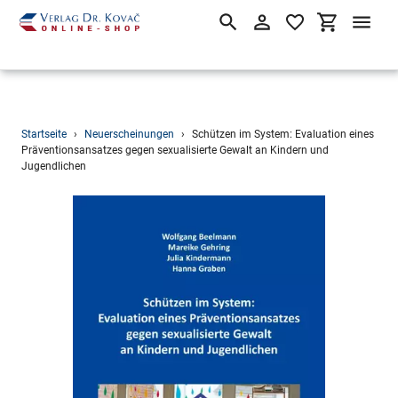
Suchen
Einloggen
Einkaufsw
Direkt
Startseite
›
Neuerscheinungen
›
Schützen im System: Evaluation eines
zum
Präventionsansatzes gegen sexualisierte Gewalt an Kindern und
Jugendlichen
Inhalt