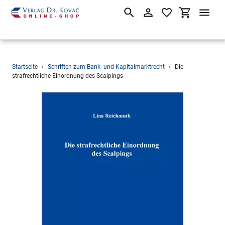
Suchen
Einloggen
Einkaufsw
Direkt
Startseite
›
Schriften zum Bank- und Kapitalmarktrecht
›
Die
zum
strafrechtliche Einordnung des Scalpings
Inhalt