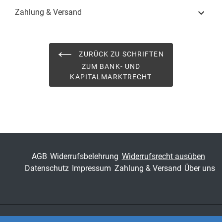
Zahlung & Versand
Fachdisziplin
Wirtschaftsrecht &
Handelsrecht
Schriftenreihe
Schriften zum Bank- und
ZURÜCK ZU SCHRIFTEN
Kapitalmarktrecht
ZUM BANK- UND
KAPITALMARKTRECHT
ISSN
2198-851X
Band
44
Fachbereich
Jura
AGB
Widerrufsbelehrung
Widerrufsrecht ausüben
Datenschutz
Impressum
Zahlung & Versand
Über uns