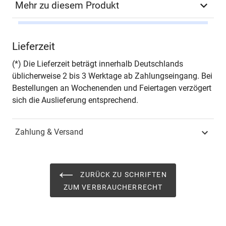
Mehr zu diesem Produkt
Autor*in
Matthias Böse
Lieferzeit
Seiten
204
(*) Die Lieferzeit beträgt innerhalb Deutschlands
üblicherweise 2 bis 3 Werktage ab Zahlungseingang. Bei
Jahr
Hamburg 2016
Bestellungen an Wochenenden und Feiertagen verzögert
sich die Auslieferung entsprechend.
ISBN
978-3-8300-9265-0
Zahlung & Versand
Fachdisziplin
Wirtschaftsrecht &
Handelsrecht
Schriftenreihe
Schriften zum
ZURÜCK ZU SCHRIFTEN
Verbraucherrecht
ZUM VERBRAUCHERRECHT
ISSN
2197-6813