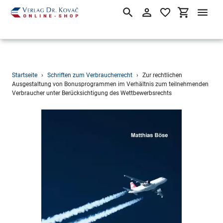
Suchen
Einloggen
Einkaufsw
Direkt
Startseite
›
Schriften zum Verbraucherrecht
›
Zur rechtlichen
zum
Ausgestaltung von Bonusprogrammen im Verhältnis zum teilnehmenden
Verbraucher unter Berücksichtigung des Wettbewerbsrechts
Inhalt