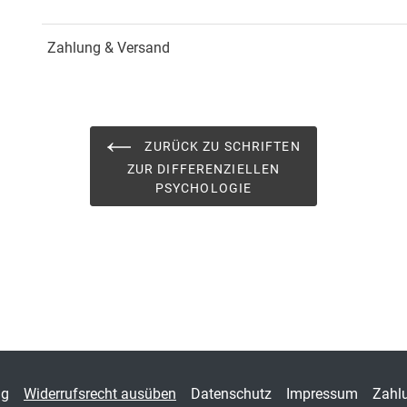
Jahr
Hamb
Zahlung & Versand
ISBN
978-
Schriftenreihe
Schri
ISSN
2190
ZURÜCK ZU SCHRIFTEN
ZUR DIFFERENZIELLEN
Band
2
PSYCHOLOGIE
Fachbereich
Sozi
ng
Widerrufsrecht ausüben
Datenschutz
Impressum
Zahl