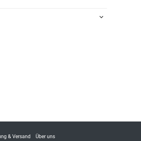
urg 2013
3-8300-7072-6
ften zur differenziellen Psychologie
-412X
alwissenschaft
ung & Versand
Über uns