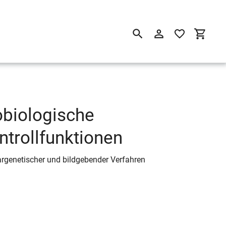
Suchen
Einloggen
Einkau
obiologische
ntrollfunktionen
argenetischer und bildgebender Verfahren