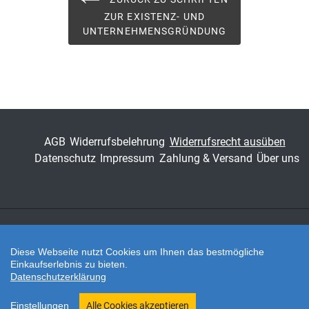
und
ZUR EXISTENZ- UND
Unternehmensgründung
UNTERNEHMENSGRÜNDUNG
ISSN
2196-0054
Band
5
Fachbereich
Wirtschaft
AGB
Widerrufsbelehrung
Widerrufsrecht ausüben
Datenschutz
Impressum
Zahlung & Versand
Über uns
Zahlungsarten
Diese Webseite nutzt Cookies um Ihnen das bestmögliche
Einkaufserlebnis zu bieten.
Datenschutzerklärung
Twitter
Shop erstellt mit VersaCommerce.
Einstellungen
Alle Cookies akzeptieren