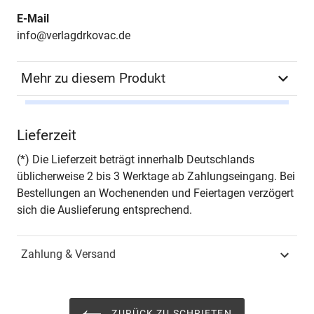
E-Mail
info@verlagdrkovac.de
Mehr zu diesem Produkt
Autor*in
Sebastian Pioch
Lieferzeit
Seiten
354
(*) Die Lieferzeit beträgt innerhalb Deutschlands
üblicherweise 2 bis 3 Werktage ab Zahlungseingang. Bei
Jahr
Hamburg 2016
Bestellungen an Wochenenden und Feiertagen verzögert
sich die Auslieferung entsprechend.
ISBN
978-3-8300-8813-4
Zahlung & Versand
Fachdisziplin
Unternehmensführung &
Organisation
Schriftenreihe
Schriften zur Existenz-
ZURÜCK ZU SCHRIFTEN