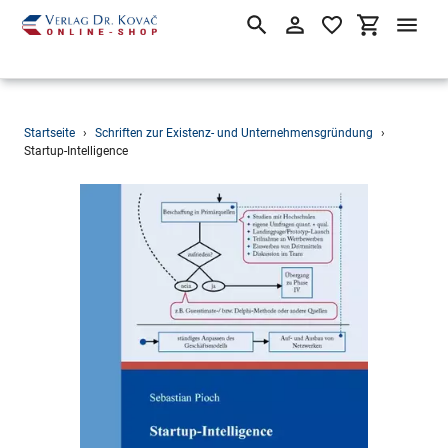
Suchen
Einloggen
Einkaufsw
Direkt
Startseite
›
Schriften zur Existenz- und Unternehmensgründung
›
zum
Startup-Intelligence
Inhalt