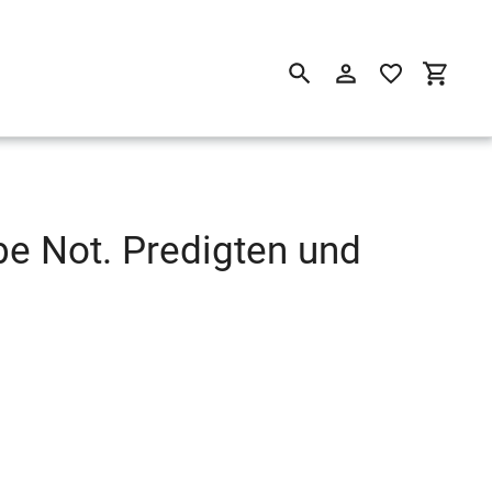
Suchen
Einloggen
Einkau
be Not. Predigten und