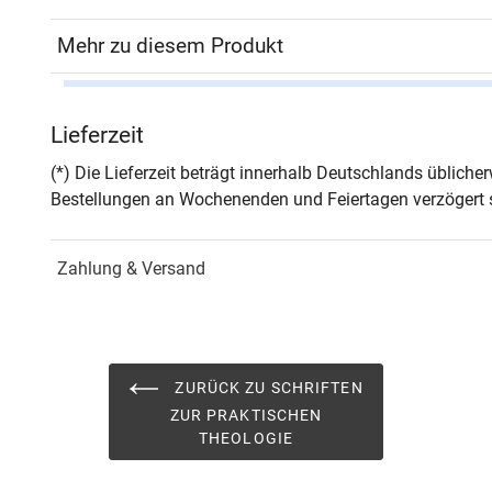
Mehr zu diesem Produkt
Autor*in
Joha
Lieferzeit
Seiten
430
(*) Die Lieferzeit beträgt innerhalb Deutschlands üblich
Bestellungen an Wochenenden und Feiertagen verzögert s
Jahr
Hamb
Zahlung & Versand
ISBN
978-
Schriftenreihe
Schri
ISSN
1610
ZURÜCK ZU SCHRIFTEN
ZUR PRAKTISCHEN
Band
26
THEOLOGIE
Fachbereich
Geis