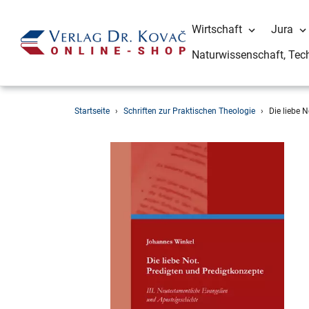
Wirtschaft
Jura
Naturwissenschaft, Tec
Direkt
Startseite
›
Schriften zur Praktischen Theologie
›
Die liebe 
zum
Inhalt