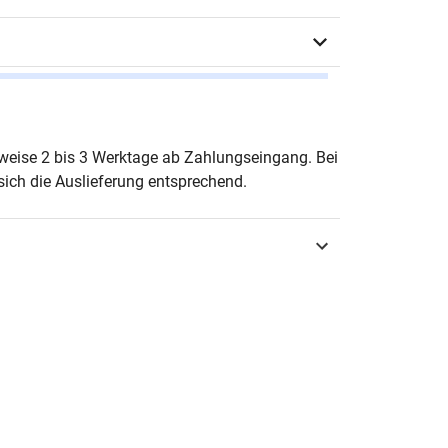
nnes Winkel
erweise 2 bis 3 Werktage ab Zahlungseingang. Bei
ich die Auslieferung entsprechend.
urg 2024
3-339-13334-2
ften zur Praktischen Theologie
-6954
teswissenschaft