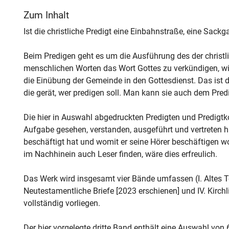
Zum Inhalt
Ist die christliche Predigt eine Einbahnstraße, eine Sac
Beim Predigen geht es um die Ausführung des der christl
menschlichen Worten das Wort Gottes zu verkündigen, wie
die Einübung der Gemeinde in den Gottesdienst. Das ist di
die gerät, wer predigen soll. Man kann sie auch dem Predi
Die hier in Auswahl abgedruckten Predigten und Predigtk
Aufgabe gesehen, verstanden, ausgeführt und vertreten hat
beschäftigt hat und womit er seine Hörer beschäftigen wol
im Nachhinein auch Leser finden, wäre dies erfreulich.
Das Werk wird insgesamt vier Bände umfassen (I. Altes Te
Neutestamentliche Briefe [2023 erschienen] und IV. Kirch
vollständig vorliegen.
Der hier vorgelegte dritte Band enthält eine Auswahl vo