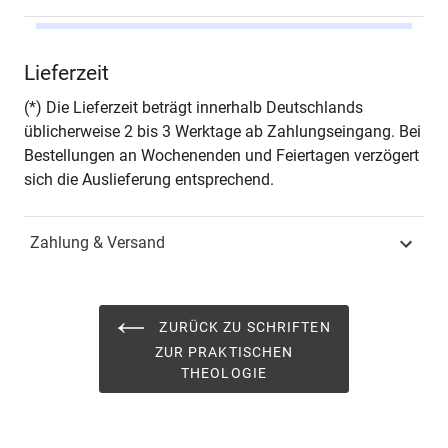
Autor*in
Željko Cekolj
Lieferzeit
Seiten
138
(*) Die Lieferzeit beträgt innerhalb Deutschlands
üblicherweise 2 bis 3 Werktage ab Zahlungseingang. Bei
Jahr
Hamburg 2021
Bestellungen an Wochenenden und Feiertagen verzögert
sich die Auslieferung entsprechend.
ISBN
978-3-339-12418-0
Zahlung & Versand
Schriftenreihe
Schriften zur Praktischen
Theologie
ISSN
1610-6954
ZURÜCK ZU SCHRIFTEN
ZUR PRAKTISCHEN
Band
21
THEOLOGIE
Fachbereich
Geisteswissenschaft