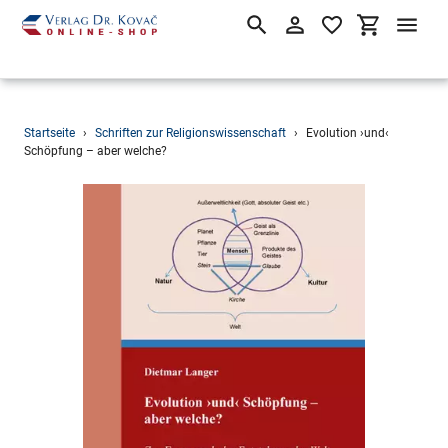
Suchen
Einloggen
Einkaufsw
Direkt
Startseite
›
Schriften zur Religionswissenschaft
›
Evolution ›und‹
zum
Schöpfung – aber welche?
Inhalt