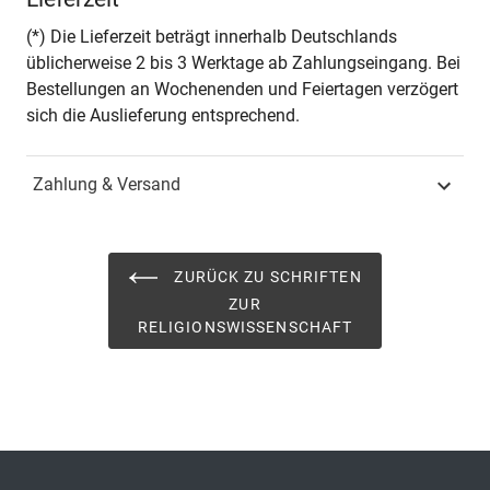
Seiten
232
(*) Die Lieferzeit beträgt innerhalb Deutschlands
üblicherweise 2 bis 3 Werktage ab Zahlungseingang. Bei
Jahr
Hamburg 2024
Bestellungen an Wochenenden und Feiertagen verzögert
sich die Auslieferung entsprechend.
ISBN
978-3-339-13826-2
Zahlung & Versand
Schriftenreihe
Schriften zur
Religionswissenschaft
ISSN
2193-3448
ZURÜCK ZU SCHRIFTEN
ZUR
Band
28
RELIGIONSWISSENSCHAFT
Fachbereich
Geisteswissenschaft