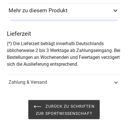
Mehr zu diesem Produkt
Schriftenreihe
Schriften zur
Lieferzeit
Sportwissenschaft
(*) Die Lieferzeit beträgt innerhalb Deutschlands
ISSN
1435-6546
üblicherweise 2 bis 3 Werktage ab Zahlungseingang. Bei
Bestellungen an Wochenenden und Feiertagen verzögert
Band
165
sich die Auslieferung entsprechend.
Fachbereich
Naturwissenschaft,
Zahlung & Versand
Technik & Medizin
ZURÜCK ZU SCHRIFTEN
ZUR SPORTWISSENSCHAFT