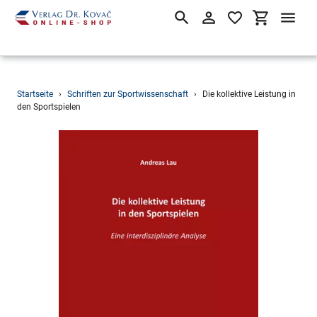
Suchen
Einloggen
Einkaufsw
Direkt
Startseite
›
Schriften zur Sportwissenschaft
›
Die kollektive Leistung in
zum
den Sportspielen
Inhalt