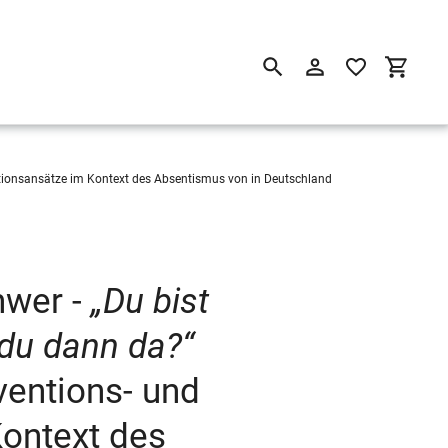
Suchen
Einloggen
Einkau
tionsansätze im Kontext des Absentismus von in Deutschland
nwer -
„Du bist
 du dann da?“
entions- und
Kontext des