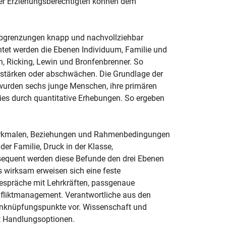
der Erziehungsberechtigten können dem
Abgrenzungen knapp und nachvollziehbar
chtet werden die Ebenen Individuum, Familie und
, Ricking, Lewin und Bronfenbrenner. So
erstärken oder abschwächen. Die Grundlage der
wurden sechs junge Menschen, ihre primären
ies durch quantitative Erhebungen. So ergeben
merkmalen, Beziehungen und Rahmenbedingungen
der Familie, Druck in der Klasse,
sequent werden diese Befunde den drei Ebenen
 wirksam erweisen sich eine feste
Gespräche mit Lehrkräften, passgenaue
fliktmanagement. Verantwortliche aus den
 Anknüpfungspunkte vor. Wissenschaft und
t Handlungsoptionen.