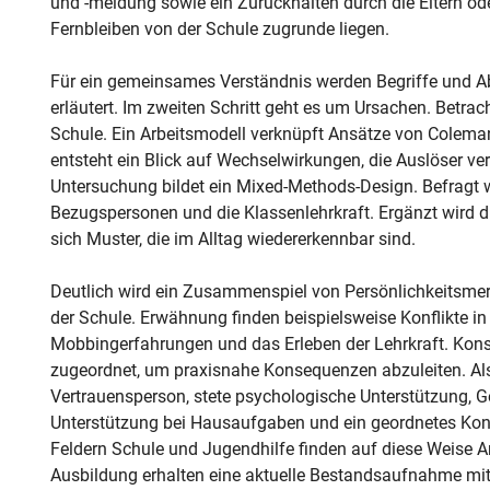
und -meidung sowie ein Zurückhalten durch die Eltern o
Fernbleiben von der Schule zugrunde liegen.
Für ein gemeinsames Verständnis werden Begriffe und 
erläutert. Im zweiten Schritt geht es um Ursachen. Betra
Schule. Ein Arbeitsmodell verknüpft Ansätze von Coleman
entsteht ein Blick auf Wechselwirkungen, die Auslöser v
Untersuchung bildet ein Mixed-Methods-Design. Befragt 
Bezugspersonen und die Klassenlehrkraft. Ergänzt wird d
sich Muster, die im Alltag wiedererkennbar sind.
Deutlich wird ein Zusammenspiel von Persönlichkeits
der Schule. Erwähnung finden beispielsweise Konflikte in 
Mobbingerfahrungen und das Erleben der Lehrkraft. Kon
zugeordnet, um praxisnahe Konsequenzen abzuleiten. Als
Vertrauensperson, stete psychologische Unterstützung, 
Unterstützung bei Hausaufgaben und ein geordnetes Kon
Feldern Schule und Jugendhilfe finden auf diese Weise
Ausbildung erhalten eine aktuelle Bestandsaufnahme mi