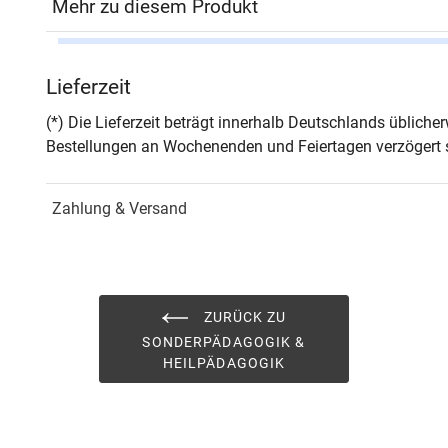
Mehr zu diesem Produkt
Autor*in
Eva 
Lieferzeit
Seiten
514
(*) Die Lieferzeit beträgt innerhalb Deutschlands üblich
Bestellungen an Wochenenden und Feiertagen verzögert s
Jahr
Hamb
Zahlung & Versand
ISBN
978-
Fachdisziplin
Sond
Schriftenreihe
Sond
ZURÜCK ZU
SONDERPÄDAGOGIK &
ISSN
1618
HEILPÄDAGOGIK
Band
52