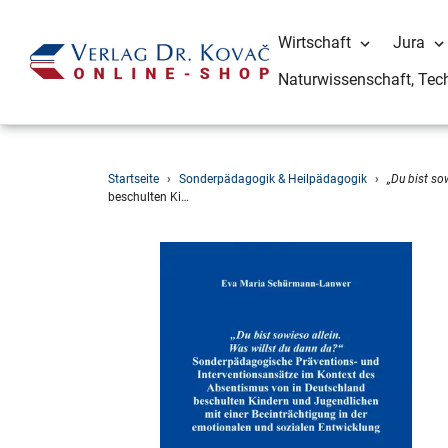
Wirtschaft
Jura
Naturwissenschaft, Tec
Direkt
Startseite
›
Sonderpädagogik & Heilpädagogik
›
„Du bist so
zum
beschulten Ki…
Inhalt