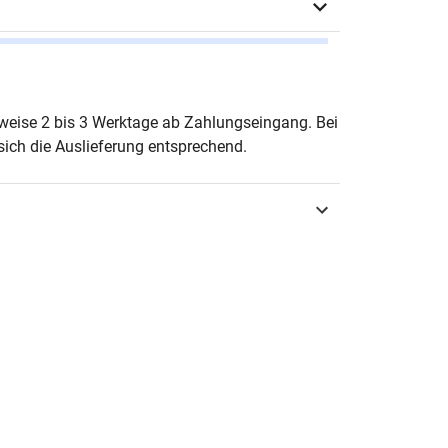
Maria Schürmann-Lanwer
erweise 2 bis 3 Werktage ab Zahlungseingang. Bei
ich die Auslieferung entsprechend.
urg 2026
3-339-14772-1
erpädagogik & Heilpädagogik
erpädagogik in Forschung und Praxis
-6028