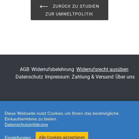
ZURÜCK ZU STUDIEN
Band
12
ZUR UMWELTPOLITIK
Fachbereich
Sozialwissenschaft
AGB
Widerrufsbelehrung
Widerrufsrecht ausüben
Datenschutz
Impressum
Zahlung & Versand
Über uns
Diese Webseite nutzt Cookies um Ihnen das bestmögliche
Zahlungsarten
Einkaufserlebnis zu bieten.
Datenschutzerklärung
Twitter
Einstellungen
Alle Cookies akzeptieren