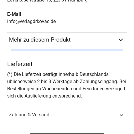
E-Mail
info@verlagdrkovac.de
Mehr zu diesem Produkt
Autor*in
Daniel Zech
Lieferzeit
Seiten
210
(*) Die Lieferzeit beträgt innerhalb Deutschlands
üblicherweise 2 bis 3 Werktage ab Zahlungseingang. Bei
Jahr
Hamburg 2015
Bestellungen an Wochenenden und Feiertagen verzögert
sich die Auslieferung entsprechend.
ISBN
978-3-8300-8508-9
Zahlung & Versand
Schriftenreihe
Studien zur Umweltpolitik
ISSN
1611-1826