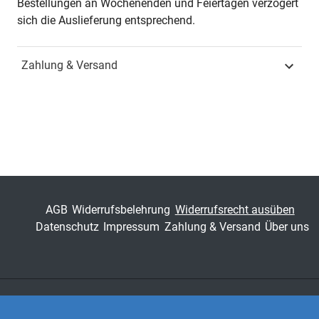
Bestellungen an Wochenenden und Feiertagen verzögert
sich die Auslieferung entsprechend.
ISBN
978-3-339-12072-4
Zahlung & Versand
Fachdisziplin
Unternehmensführung &
Organisation
Schriftenreihe
Nachhaltigkeits-
Management – Studien
zur nachhaltigen
Unternehmensführung
ISSN
1868-1638
AGB
Widerrufsbelehrung
Widerrufsrecht ausüben
Datenschutz
Impressum
Zahlung & Versand
Über uns
Band
44
Fachbereich
Wirtschaft
Zahlungsarten