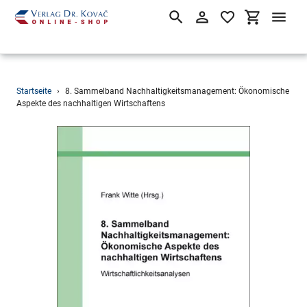
Suchen
Einloggen
Einkaufsw
Direkt
Startseite
›
8. Sammelband Nachhaltigkeitsmanagement: Ökonomische
zum
Aspekte des nachhaltigen Wirtschaftens
Inhalt