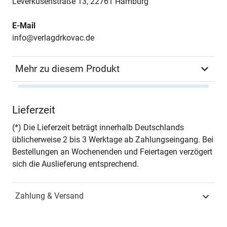
Leverkusenstraße 13, 22761 Hamburg
E-Mail
info@verlagdrkovac.de
Mehr zu diesem Produkt
Autor*in
Thomas Kauffmann
Lieferzeit
Seiten
304
(*) Die Lieferzeit beträgt innerhalb Deutschlands
üblicherweise 2 bis 3 Werktage ab Zahlungseingang. Bei
Jahr
Hamburg 2004
Bestellungen an Wochenenden und Feiertagen verzögert
sich die Auslieferung entsprechend.
ISBN
978-3-8300-1688-5
Zahlung & Versand
Schriftenreihe
Lebenserinnerungen
ISSN
1437-7861