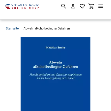
Suchen
Einloggen
Einkaufsw
Direkt
Startseite
›
Abwehr alkoholbedingter Gefahren
zum
Inhalt