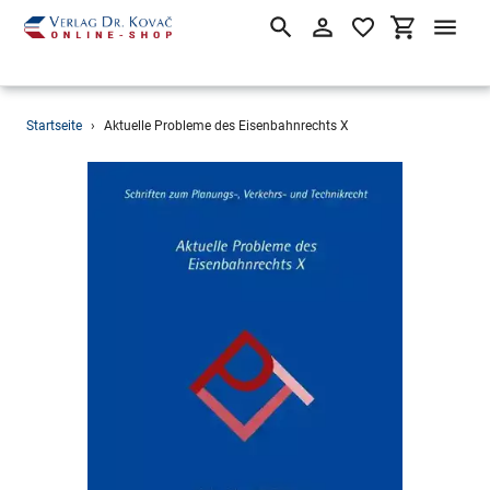
Suchen
Einloggen
Einkaufsw
Direkt
Startseite
›
Aktuelle Probleme des Eisenbahnrechts X
zum
Inhalt