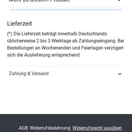
Autor*in
Michael Ronellenfitsch,
Lieferzeit
Ralf Schweinsberg
(Hrsg.)
(*) Die Lieferzeit beträgt innerhalb Deutschlands
üblicherweise 2 bis 3 Werktage ab Zahlungseingang. Bei
Seiten
260
Bestellungen an Wochenenden und Feiertagen verzögert
sich die Auslieferung entsprechend.
Jahr
Hamburg 2005
Zahlung & Versand
ISBN
978-3-8300-2117-9
Fachdisziplin
Verwaltungsrecht &
Sozialrecht
Schriftenreihe
Planungs-, Verkehrs- und
Technikrecht (Hrsg.:
Michael Ronellenfitsch
AGB
Widerrufsbelehrung
Widerrufsrecht ausüben
und Klaus Grupp)