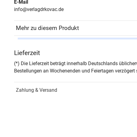
E-Mail
info@verlagdrkovac.de
Mehr zu diesem Produkt
Autor*in
Gabri
Lieferzeit
Seiten
1618
(*) Die Lieferzeit beträgt innerhalb Deutschlands üblich
Bestellungen an Wochenenden und Feiertagen verzögert s
Zusatzinfos
– In 
Zahlung & Versand
Jahr
Hamb
ISBN
978-
Schriftenreihe
Studi