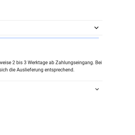
ele Müller-Klemke
erweise 2 bis 3 Werktage ab Zahlungseingang. Bei
ich die Auslieferung entsprechend.
drei Bänden –
urg 2024
3-339-13918-4
en zur Anglistik und Amerikanistik