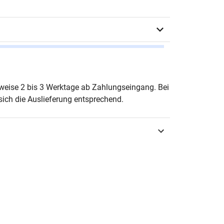
 Erhart
erweise 2 bis 3 Werktage ab Zahlungseingang. Bei
ich die Auslieferung entsprechend.
urg 2006
3-8300-2434-7
OLOGIA – Sprachwissenschaftliche
chungsergebnisse
-6570