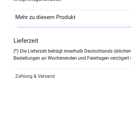
Mehr zu diesem Produkt
Autor*in
Adolf
Lieferzeit
Seiten
440
(*) Die Lieferzeit beträgt innerhalb Deutschlands üblich
Bestellungen an Wochenenden und Feiertagen verzögert s
Jahr
Hamb
Zahlung & Versand
ISBN
978-
Schriftenreihe
PHIL
Fors
ISSN
1435
Band
87