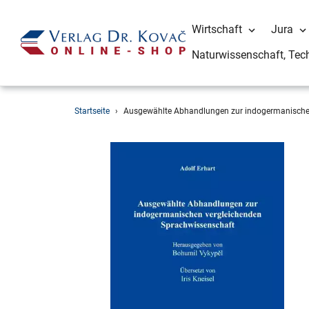
Wirtschaft
Jura
Naturwissenschaft, Tec
Direkt
Startseite
›
Ausgewählte Abhandlungen zur indogermanische
zum
Inhalt