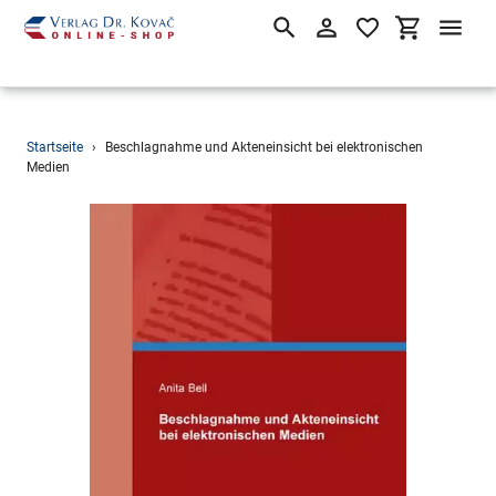
Suchen
Einloggen
Einkaufsw
Direkt
Startseite
›
Beschlagnahme und Akteneinsicht bei elektronischen
zum
Medien
Inhalt