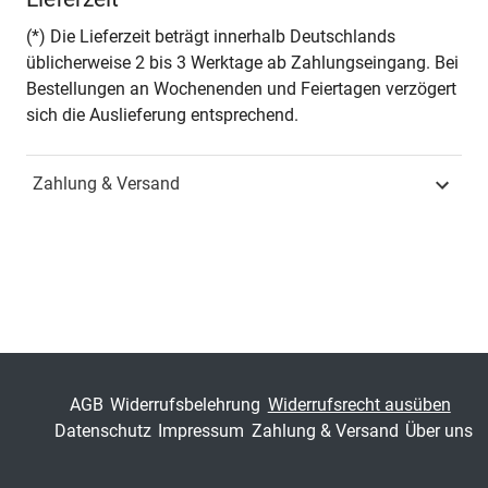
Seiten
224
(*) Die Lieferzeit beträgt innerhalb Deutschlands
üblicherweise 2 bis 3 Werktage ab Zahlungseingang. Bei
Jahr
Hamburg 2016
Bestellungen an Wochenenden und Feiertagen verzögert
sich die Auslieferung entsprechend.
ISBN
978-3-8300-8837-0
Zahlung & Versand
Fachdisziplin
Strafrecht & Kriminologie
Schriftenreihe
Schriften zum
Strafprozessrecht
ISSN
2199-0336
Band
10
AGB
Widerrufsbelehrung
Widerrufsrecht ausüben
Datenschutz
Impressum
Zahlung & Versand
Über uns
Fachbereich
Jura