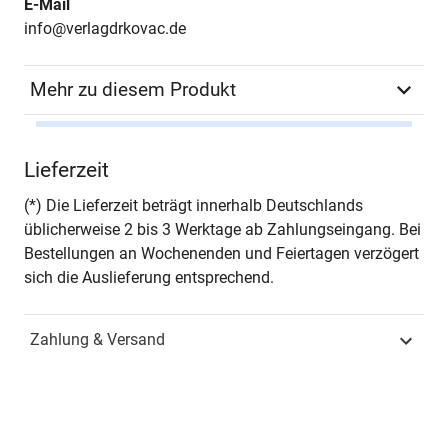
E-Mail
info@verlagdrkovac.de
Mehr zu diesem Produkt
Autor*in
Josef Mondl
Lieferzeit
Seiten
290
(*) Die Lieferzeit beträgt innerhalb Deutschlands
üblicherweise 2 bis 3 Werktage ab Zahlungseingang. Bei
Jahr
Hamburg 2025
Bestellungen an Wochenenden und Feiertagen verzögert
sich die Auslieferung entsprechend.
ISBN
978-3-339-14548-2
Zahlung & Versand
Schriftenreihe
Geschichtswissenschaftliche
Studien
ISSN
2569-0787