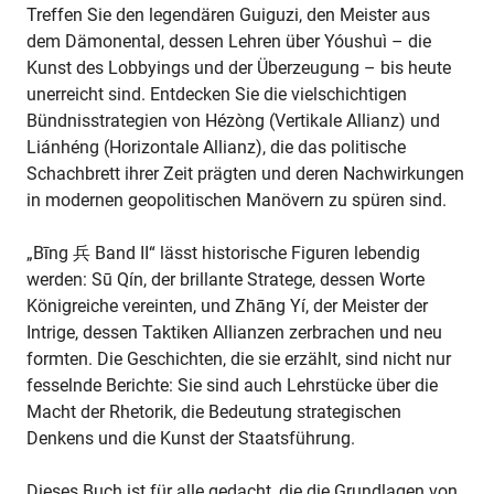
Treffen Sie den legendären Guiguzi, den Meister aus
dem Dämonental, dessen Lehren über Yóushuì – die
Kunst des Lobbyings und der Überzeugung – bis heute
unerreicht sind. Entdecken Sie die vielschichtigen
Bündnisstrategien von Hézòng (Vertikale Allianz) und
Liánhéng (Horizontale Allianz), die das politische
Schachbrett ihrer Zeit prägten und deren Nachwirkungen
in modernen geopolitischen Manövern zu spüren sind.
„Bīng 兵 Band II“ lässt historische Figuren lebendig
werden: Sū Qín, der brillante Stratege, dessen Worte
Königreiche vereinten, und Zhāng Yí, der Meister der
Intrige, dessen Taktiken Allianzen zerbrachen und neu
formten. Die Geschichten, die sie erzählt, sind nicht nur
fesselnde Berichte: Sie sind auch Lehrstücke über die
Macht der Rhetorik, die Bedeutung strategischen
Denkens und die Kunst der Staatsführung.
Dieses Buch ist für alle gedacht, die die Grundlagen von