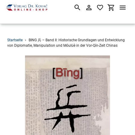
Suchen
Einloggen
Einkaufsw
Direkt
Startseite
›
BING 兵 – Band II: Historische Grundlagen und Entwicklung
zum
von Diplomatie, Manipulation und Móulüè in der Vor-Qín-Zeit Chinas
Inhalt