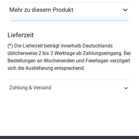
Mehr zu diesem Produkt
Autor*in
Rüdiger Tscherning
Lieferzeit
Seiten
222
(*) Die Lieferzeit beträgt innerhalb Deutschlands
üblicherweise 2 bis 3 Werktage ab Zahlungseingang. Bei
Jahr
Hamburg 2020
Bestellungen an Wochenenden und Feiertagen verzögert
sich die Auslieferung entsprechend.
ISBN
978-3-339-11458-7
Zahlung & Versand
Fachdisziplin
Verwaltungsrecht &
Sozialrecht
Schriftenreihe
Schriften zum
Energierecht
ISSN
2197-4535