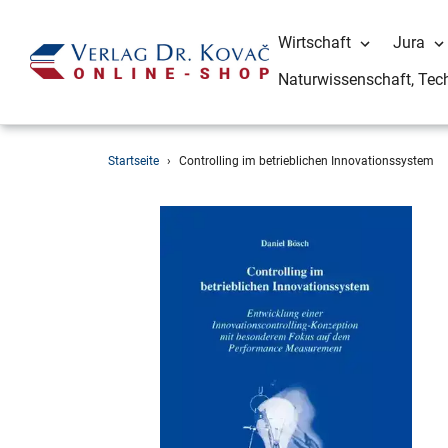
Wirtschaft
Jura
Naturwissenschaft, Tec
Direkt
Startseite
›
Controlling im betrieblichen Innovationssystem
zum
Inhalt