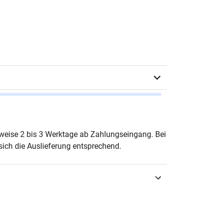
el Bösch
erweise 2 bis 3 Werktage ab Zahlungseingang. Bei
ich die Auslieferung entsprechend.
urg 2007
3-8300-2997-7
nungswesen & Finanzen