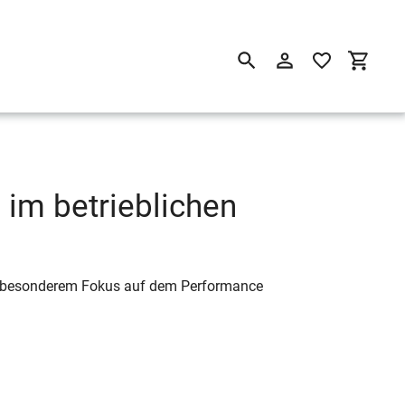
Suchen
Einloggen
Einkau
 im betrieblichen
it besonderem Fokus auf dem Performance