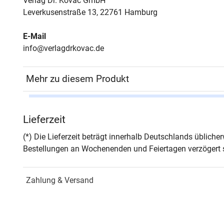
Verlag Dr. Kovač GmbH
Leverkusenstraße 13, 22761 Hamburg
E-Mail
info@verlagdrkovac.de
Mehr zu diesem Produkt
Autor*in
Dani
Lieferzeit
Seiten
268
(*) Die Lieferzeit beträgt innerhalb Deutschlands üblich
Bestellungen an Wochenenden und Feiertagen verzögert s
Jahr
Hamb
Zahlung & Versand
ISBN
978-
Fachdisziplin
Rech