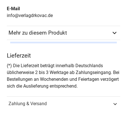
E-Mail
info@verlagdrkovac.de
Mehr zu diesem Produkt
Autor*in
Lyudmyla Ivanyuk
Lieferzeit
Seiten
474
(*) Die Lieferzeit beträgt innerhalb Deutschlands
üblicherweise 2 bis 3 Werktage ab Zahlungseingang. Bei
Jahr
Hamburg 2023
Bestellungen an Wochenenden und Feiertagen verzögert
sich die Auslieferung entsprechend.
ISBN
978-3-339-13630-5
Zahlung & Versand
Schriftenreihe
Schriften zur Praktischen
Theologie
ISSN
1610-6954