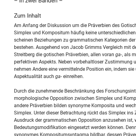
– In zwei Bänden –
Zum Inhalt
Am Anfang der Diskussion um die Präverbien des Gotische
Simplex und Kompositum häufig keine unterschiedlichen
scheinen Beziehungen zu grammatischen Kategorien der g
bestehen. Ausgehend von Jacob Grimms Vergleich mit d
Streitberg die gotischen Präverbien, allen voran
ga-
, als 
perfektiven Aspekts. Neben vorbehaltloser Zustimmung u
nehmen Andere eine vermittelnde Position ein, indem sie
Aspektualität auch
ga-
einreihen.
Durch die zunehmende Beschränkung des Forschungsint
morphologische Opposition zwischen Simplex und Kompo
andere Präverbien bilden synonyme Komposita und wechs
Simplex. Unter dieser Betrachtung rückt das Simplex ins 
Ausdruck der grammatischen Opposition anzusehen ist, 
Bedeutungsmodifikation eingesetzt werden können. Denn 
synonymes Kompositumsyntagma bildbar, dessen Präverb