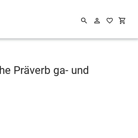
Suchen
Einloggen
Einkau
he Präverb ga- und