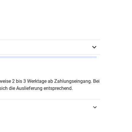
 Metzger
erweise 2 bis 3 Werktage ab Zahlungseingang. Bei
ich die Auslieferung entsprechend.
 zwei Bänden –
urg 2017
3-8300-9532-3