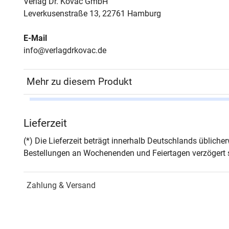
Verlag Dr. Kovač GmbH
Leverkusenstraße 13, 22761 Hamburg
E-Mail
info@verlagdrkovac.de
Mehr zu diesem Produkt
Autor*in
Axel
Lieferzeit
Seiten
978
(*) Die Lieferzeit beträgt innerhalb Deutschlands üblich
Bestellungen an Wochenenden und Feiertagen verzögert s
Zusatzinfos
– In
Zahlung & Versand
Jahr
Hamb
ISBN
978-