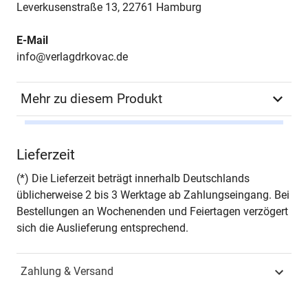
Leverkusenstraße 13, 22761 Hamburg
E-Mail
info@verlagdrkovac.de
Mehr zu diesem Produkt
Autor*in
Felix Grolman
Lieferzeit
Seiten
218
(*) Die Lieferzeit beträgt innerhalb Deutschlands
üblicherweise 2 bis 3 Werktage ab Zahlungseingang. Bei
Jahr
Hamburg 2010
Bestellungen an Wochenenden und Feiertagen verzögert
sich die Auslieferung entsprechend.
ISBN
978-3-8300-4799-5
Zahlung & Versand
Fachdisziplin
Wirtschaftsrecht &
Handelsrecht