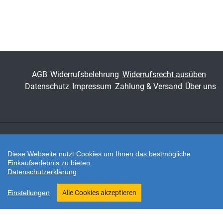
Schriftenreihe
Studien zum
Gewerblichen
Rechtsschutz und zum
Urheberrecht
ISSN
1613-3994
AGB
Widerrufsbelehrung
Widerrufsrecht ausüben
Datenschutz
Impressum
Zahlung & Versand
Über uns
Band
65
Fachbereich
Jura
Zahlungsarten
Diese Webseite nutzt Cookies um Ihnen das bestmögliche
Einkaufserlebnis zu bieten.
Datenschutzerklärung
Twitter
Shop erstellt mit VersaCommerce.
Einstellungen
Alle Cookies akzeptieren