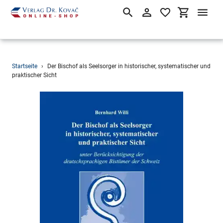
Suchen
Einloggen
Einkaufsw
Direkt
Startseite
›
Der Bischof als Seelsorger in historischer, systematischer und
zum
praktischer Sicht
Inhalt