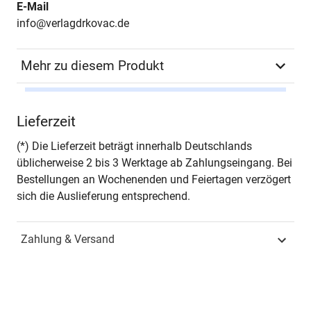
E-Mail
info@verlagdrkovac.de
Mehr zu diesem Produkt
Autor*in
Bernhard Willi
Lieferzeit
Seiten
596
(*) Die Lieferzeit beträgt innerhalb Deutschlands
üblicherweise 2 bis 3 Werktage ab Zahlungseingang. Bei
Jahr
Hamburg 2006
Bestellungen an Wochenenden und Feiertagen verzögert
sich die Auslieferung entsprechend.
ISBN
978-3-8300-2420-0
Zahlung & Versand
Schriftenreihe
Schriften zur Praktischen
Theologie
ISSN
1610-6954