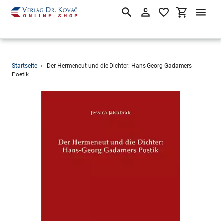
Suchen
Einloggen
Einkaufsw
Direkt
Startseite
›
Der Hermeneut und die Dichter: Hans-Georg Gadamers
zum
Poetik
Inhalt