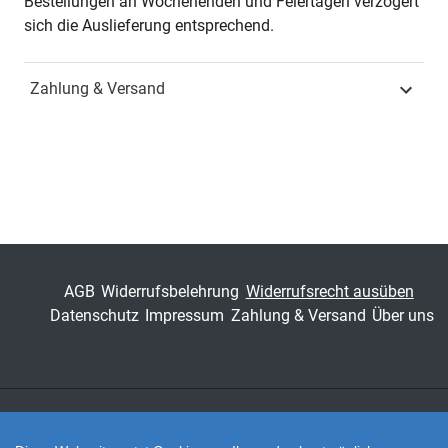
Bestellungen an Wochenenden und Feiertagen verzögert
sich die Auslieferung entsprechend.
ISBN
978-3-8300-5636-2
Zahlung & Versand
Schriftenreihe
POETICA – Schriften zur
Literaturwissenschaft
ISSN
1435-6554
Band
111
Fachbereich
Geisteswissenschaft
AGB
Widerrufsbelehrung
Widerrufsrecht ausüben
Datenschutz
Impressum
Zahlung & Versand
Über uns
Zahlungsarten