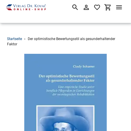
Suchen
Einloggen
Einkaufsw
Direkt
Startseite
›
Der optimistische Bewertungsstil als gesunderhaltender
zum
Faktor
Inhalt