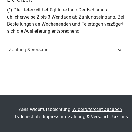
Seiten
428
(*) Die Lieferzeit beträgt innerhalb Deutschlands
üblicherweise 2 bis 3 Werktage ab Zahlungseingang. Bei
Jahr
Hamburg 2013
Bestellungen an Wochenenden und Feiertagen verzögert
sich die Auslieferung entsprechend.
ISBN
978-3-8300-7381-9
Zahlung & Versand
Schriftenreihe
Schriften zur
Pflegewissenschaft
ISSN
1612-2631
Band
8
Fachbereich
Sozialwissenschaft
AGB
Widerrufsbelehrung
Widerrufsrecht ausüben
Datenschutz
Impressum
Zahlung & Versand
Über uns