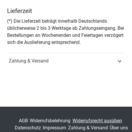
Autor*in
Carsten Bork
Lieferzeit
Seiten
362
(*) Die Lieferzeit beträgt innerhalb Deutschlands
üblicherweise 2 bis 3 Werktage ab Zahlungseingang. Bei
Jahr
Hamburg 2019
Bestellungen an Wochenenden und Feiertagen verzögert
sich die Auslieferung entsprechend.
ISBN
978-3-339-11140-1
Zahlung & Versand
Fachdisziplin
Wirtschaftsrecht &
Handelsrecht
Schriftenreihe
Schriften zum Handels-
und Gesellschaftsrecht
ISSN
1860-8868
Band
233
AGB
Widerrufsbelehrung
Widerrufsrecht ausüben
Datenschutz
Impressum
Zahlung & Versand
Über uns