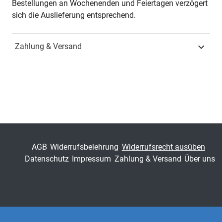
Bestellungen an Wochenenden und Feiertagen verzögert
Jahr
Hamburg 2019
sich die Auslieferung entsprechend.
ISBN
978-3-339-10986-6
Zahlung & Versand
Schriftenreihe
Studien zur
Geschichtsforschung der
Neuzeit
ISSN
1435-6627
Band
99
AGB
Widerrufsbelehrung
Widerrufsrecht ausüben
Fachbereich
Geisteswissenschaft
Datenschutz
Impressum
Zahlung & Versand
Über uns
Zahlungsarten