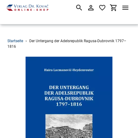
Suchen
Einloggen
Einkaufsw
Direkt
Startseite
›
Der Untergang der Adelsrepublik Ragusa-Dubrovnik 1797–
zum
1816
Inhalt