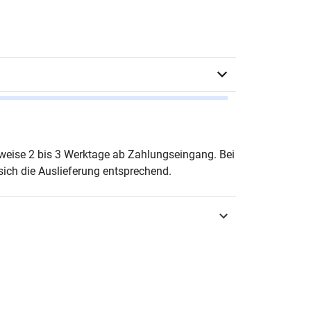
in Roland Eto
erweise 2 bis 3 Werktage ab Zahlungseingang. Bei
ich die Auslieferung entsprechend.
urg 2025
3-339-14280-1
OLOGIA – Sprachwissenschaftliche
chungsergebnisse
-6570