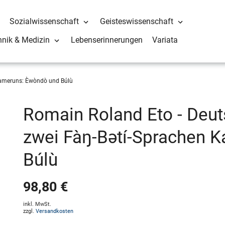
Sozialwissenschaft
Geisteswissenschaft
hnik & Medizin
Lebenserinnerungen
Variata
Kameruns: Èwòndò und Búlù
Romain Roland Eto - Deut
zwei Fàŋ-Bətí-Sprachen 
Búlù
98,80 €
inkl. MwSt.
zzgl.
Versandkosten