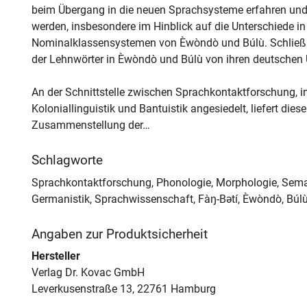
beim Übergang in die neuen Sprachsysteme erfahren und w
werden, insbesondere im Hinblick auf die Unterschiede 
Nominalklassensystemen von Èwòndò und Búlù. Schließlic
der Lehnwörter in Èwòndò und Búlù von ihren deutschen
An der Schnittstelle zwischen Sprachkontaktforschung, 
Koloniallinguistik und Bantuistik angesiedelt, liefert die
Zusammenstellung der…
Schlagworte
Sprachkontaktforschung, Phonologie, Morphologie, Seman
Germanistik, Sprachwissenschaft, Fàŋ-Bətí, Èwòndò, Búlù
Angaben zur Produktsicherheit
Hersteller
Verlag Dr. Kovac GmbH
Leverkusenstraße 13, 22761 Hamburg