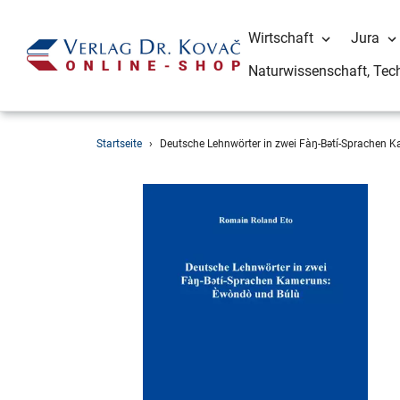
Wirtschaft
Jura
Naturwissenschaft, Tec
Direkt
Startseite
›
Deutsche Lehnwörter in zwei Fàŋ-Bətí-Sprachen 
zum
Inhalt