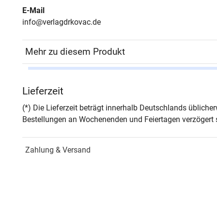
E-Mail
info@verlagdrkovac.de
Mehr zu diesem Produkt
Autor*in
Roma
Lieferzeit
Seiten
288
(*) Die Lieferzeit beträgt innerhalb Deutschlands üblich
Bestellungen an Wochenenden und Feiertagen verzögert s
Jahr
Hamb
Zahlung & Versand
ISBN
978-
Schriftenreihe
PHIL
Fors
ISSN
1435