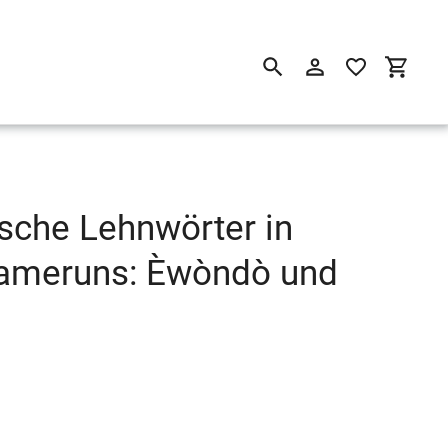
Suchen
Einloggen
Einkau
sche Lehnwörter in
Kameruns: Èwòndò und