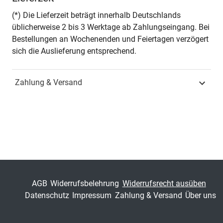
Seiten
286
(*) Die Lieferzeit beträgt innerhalb Deutschlands
üblicherweise 2 bis 3 Werktage ab Zahlungseingang. Bei
Jahr
Hamburg 2013
Bestellungen an Wochenenden und Feiertagen verzögert
sich die Auslieferung entsprechend.
ISBN
978-3-8300-6985-0
Zahlung & Versand
Fachdisziplin
Verwaltungsrecht &
Sozialrecht
Schriftenreihe
Studien zum Sozialrecht
ISSN
1614-6700
Band
34
AGB
Widerrufsbelehrung
Widerrufsrecht ausüben
Datenschutz
Impressum
Zahlung & Versand
Über uns
Fachbereich
Jura