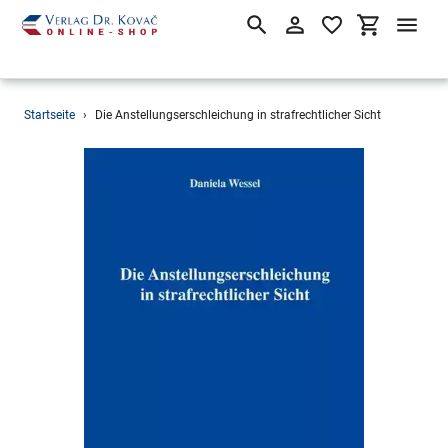
Suchen
Einloggen
Einkaufsw
Direkt
Startseite
›
Die Anstellungserschleichung in strafrechtlicher Sicht
zum
Inhalt