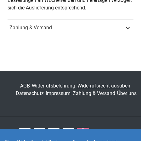
Bestellungen an Wochenenden und Feiertagen verzögert
sich die Auslieferung entsprechend.
ISBN
978-3-8300-1925-1
Zahlung & Versand
Fachdisziplin
Strafrecht & Kriminologie
Schriftenreihe
Strafrecht in Forschung
und Praxis
ISSN
1615-8148
Band
57
AGB
Widerrufsbelehrung
Widerrufsrecht ausüben
Datenschutz
Impressum
Zahlung & Versand
Über uns
Fachbereich
Jura
Zahlungsarten